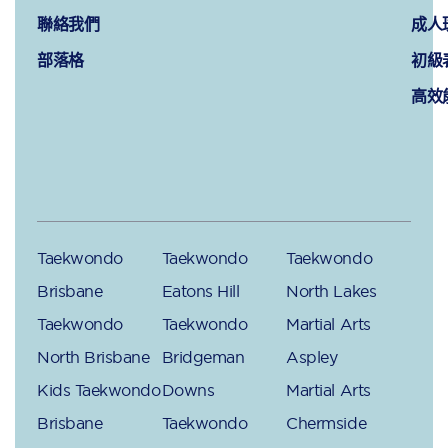
聯絡我們
成人
部落格
初級
高效
Taekwondo
Taekwondo
Taekwondo
Brisbane
Eatons Hill
North Lakes
Taekwondo
Taekwondo
Martial Arts
North Brisbane
Bridgeman
Aspley
Kids Taekwondo
Downs
Martial Arts
Brisbane
Taekwondo
Chermside