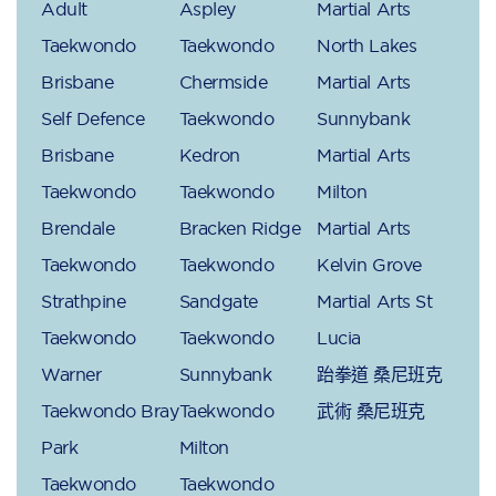
Adult
Aspley
Martial Arts
Taekwondo
Taekwondo
North Lakes
Brisbane
Chermside
Martial Arts
Self Defence
Taekwondo
Sunnybank
Brisbane
Kedron
Martial Arts
Taekwondo
Taekwondo
Milton
Brendale
Bracken Ridge
Martial Arts
Taekwondo
Taekwondo
Kelvin Grove
Strathpine
Sandgate
Martial Arts St
Taekwondo
Taekwondo
Lucia
Warner
Sunnybank
跆拳道 桑尼班克
Taekwondo Bray
Taekwondo
武術 桑尼班克
Park
Milton
Taekwondo
Taekwondo