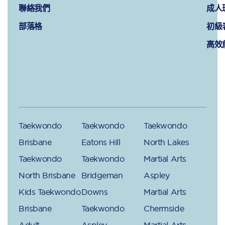
聯絡我們
成人
部落格
初級
高效
Taekwondo
Taekwondo
Taekwondo
Brisbane
Eatons Hill
North Lakes
Taekwondo
Taekwondo
Martial Arts
North Brisbane
Bridgeman
Aspley
Kids Taekwondo
Downs
Martial Arts
Brisbane
Taekwondo
Chermside
Adult
Aspley
Martial Arts