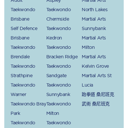
Taekwondo
Taekwondo
North Lakes
Brisbane
Chermside
Martial Arts
Self Defence
Taekwondo
Sunnybank
Brisbane
Kedron
Martial Arts
Taekwondo
Taekwondo
Milton
Brendale
Bracken Ridge
Martial Arts
Taekwondo
Taekwondo
Kelvin Grove
Strathpine
Sandgate
Martial Arts St
Taekwondo
Taekwondo
Lucia
Warner
Sunnybank
跆拳道 桑尼班克
Taekwondo Bray
Taekwondo
武術 桑尼班克
Park
Milton
Taekwondo
Taekwondo