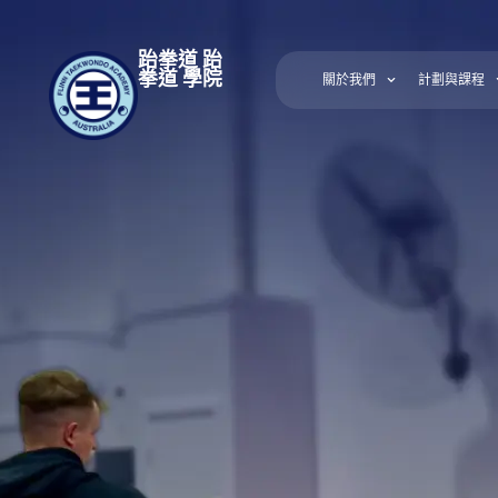
跆拳道 跆
拳道 學院
關於我們
計劃與課程