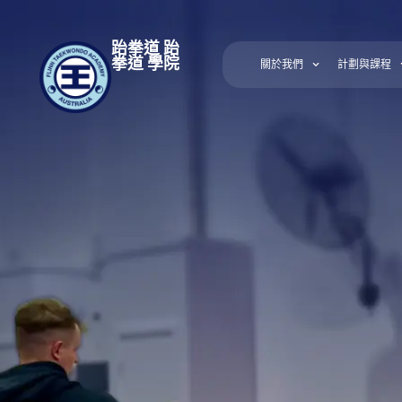
跆拳道 跆
拳道 學院
關於我們
計劃與課程