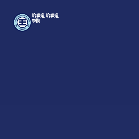
跆拳道 跆拳道
學院