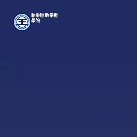
跆拳道 跆拳道
學院