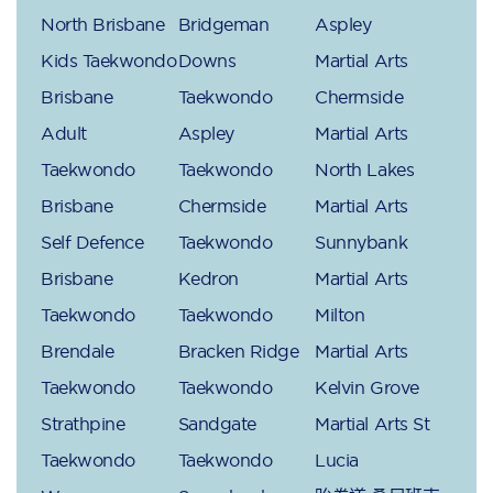
North Brisbane
Bridgeman
Aspley
Kids Taekwondo
Downs
Martial Arts
Brisbane
Taekwondo
Chermside
Adult
Aspley
Martial Arts
Taekwondo
Taekwondo
North Lakes
Brisbane
Chermside
Martial Arts
Self Defence
Taekwondo
Sunnybank
Brisbane
Kedron
Martial Arts
Taekwondo
Taekwondo
Milton
Brendale
Bracken Ridge
Martial Arts
Taekwondo
Taekwondo
Kelvin Grove
Strathpine
Sandgate
Martial Arts St
Taekwondo
Taekwondo
Lucia