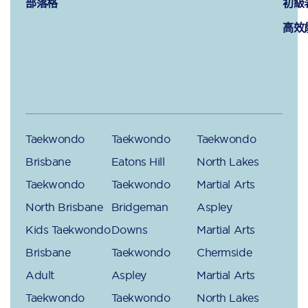
部落格
初級
高效
Taekwondo
Taekwondo
Taekwondo
Brisbane
Eatons Hill
North Lakes
Taekwondo
Taekwondo
Martial Arts
North Brisbane
Bridgeman
Aspley
Kids Taekwondo
Downs
Martial Arts
Brisbane
Taekwondo
Chermside
Adult
Aspley
Martial Arts
Taekwondo
Taekwondo
North Lakes