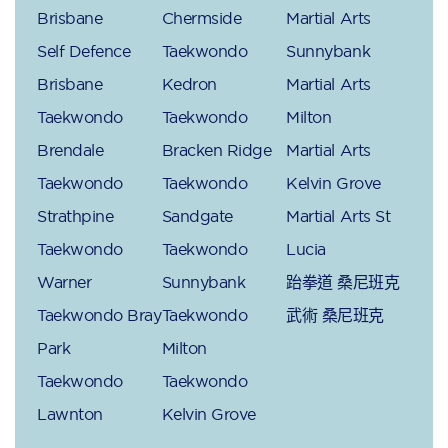
Brisbane
Chermside
Martial Arts
Self Defence
Taekwondo
Sunnybank
Brisbane
Kedron
Martial Arts
Taekwondo
Taekwondo
Milton
Brendale
Bracken Ridge
Martial Arts
Taekwondo
Taekwondo
Kelvin Grove
Strathpine
Sandgate
Martial Arts St
Taekwondo
Taekwondo
Lucia
Warner
Sunnybank
跆拳道 桑尼班克
Taekwondo Bray
Taekwondo
武術 桑尼班克
Park
Milton
Taekwondo
Taekwondo
Lawnton
Kelvin Grove